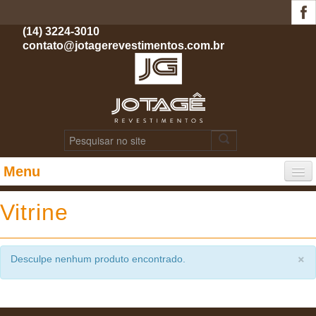
(14) 3224-3010
contato@jotagerevestimentos.com.br
Menu
PÁGINA INICIAL
Vitrine
INSTITUCIONAL
×
Desculpe nenhum produto encontrado.
PRODUTOS
PORTFÓLIO DE OBRAS