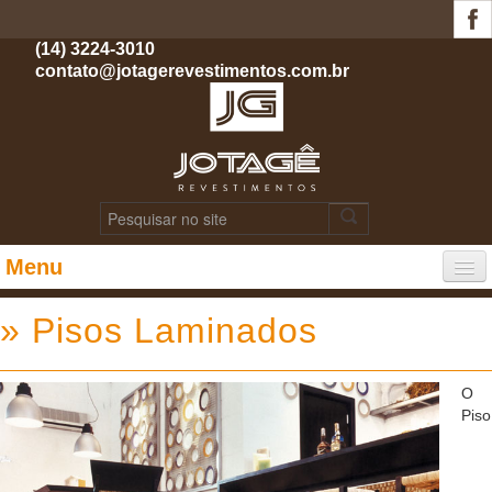
(14) 3224-3010
contato@jotagerevestimentos.com.br
Menu
PÁGINA INICIAL
» Pisos Laminados
INSTITUCIONAL
O
Piso
PRODUTOS
PORTFÓLIO DE OBRAS